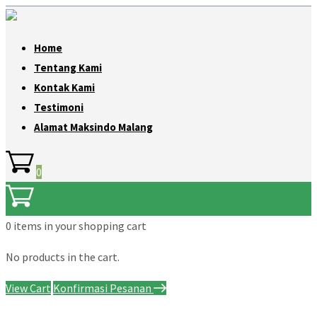
Home
Tentang Kami
Kontak Kami
Testimoni
Alamat Maksindo Malang
0
0 items
in your shopping cart
No products in the cart.
View Cart
Konfirmasi Pesanan