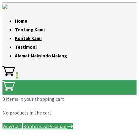
Home
Tentang Kami
Kontak Kami
Testimoni
Alamat Maksindo Malang
0
0 items
in your shopping cart
No products in the cart.
View Cart
Konfirmasi Pesanan