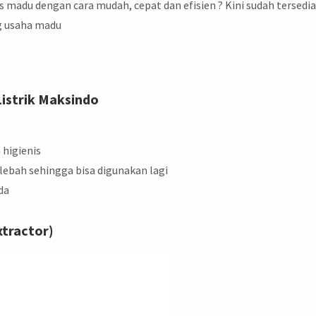
madu dengan cara mudah, cepat dan efisien ? Kini sudah tersedi
g usaha madu
istrik Maksindo
 higienis
bah sehingga bisa digunakan lagi
da
xtractor)