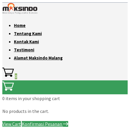
Home
Tentang Kami
Kontak Kami
Testimoni
Alamat Maksindo Malang
0
0 items
in your shopping cart
No products in the cart.
View Cart
Konfirmasi Pesanan