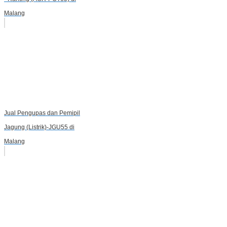
Malang
Jual Pengupas dan Pemipil
Jagung (Listrik)-JGU55 di
Malang