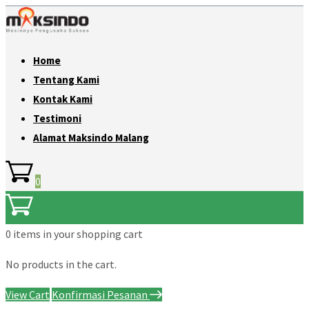
Home
Tentang Kami
Kontak Kami
Testimoni
Alamat Maksindo Malang
0
0 items
in your shopping cart
No products in the cart.
View Cart
Konfirmasi Pesanan