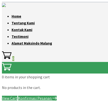
Home
Tentang Kami
Kontak Kami
Testimoni
Alamat Maksindo Malang
0
0 items
in your shopping cart
No products in the cart.
View Cart
Konfirmasi Pesanan