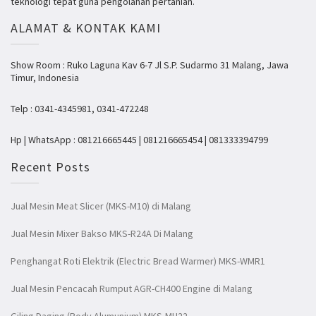
teknologi tepat guna pengolahan pertanian.
ALAMAT & KONTAK KAMI
Show Room : Ruko Laguna Kav 6-7 Jl S.P. Sudarmo 31 Malang, Jawa
Timur, Indonesia
Telp : 0341-4345981, 0341-472248
Hp | WhatsApp : 081216665445 | 081216665454 | 081333394799
Recent Posts
Jual Mesin Meat Slicer (MKS-M10) di Malang
Jual Mesin Mixer Bakso MKS-R24A Di Malang
Penghangat Roti Elektrik (Electric Bread Warmer) MKS-WMR1
Jual Mesin Pencacah Rumput AGR-CH400 Engine di Malang
Giling Daging (Body Alumunium) MKS-MH22