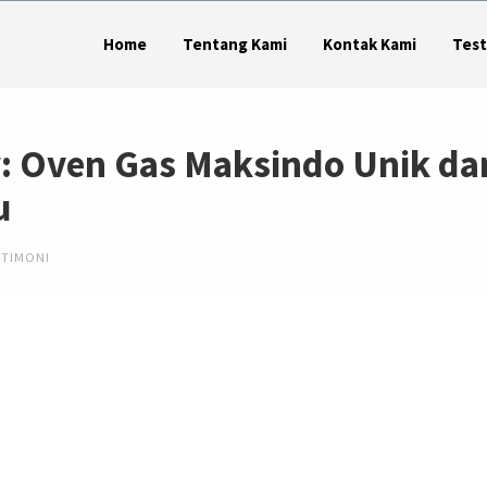
Home
Tentang Kami
Kontak Kami
Test
y: Oven Gas Maksindo Unik da
u
STIMONI