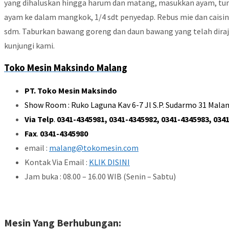
yang dihaluskan hingga harum dan matang, masukkan ayam, tum
ayam ke dalam mangkok, 1/4 sdt penyedap. Rebus mie dan caisi
sdm. Taburkan bawang goreng dan daun bawang yang telah diraja
kunjungi kami.
Toko Mesin Maksindo Malang
PT. Toko Mesin Maksindo
Show Room : Ruko Laguna Kav 6-7 Jl S.P. Sudarmo 31 Malan
Via Telp
.
0341-4345981, 0341-4345982, 0341-4345983, 0341
Fax
.
0341-4345980
email :
malang@tokomesin.com
Kontak Via Email :
KLIK DISINI
Jam buka : 08.00 – 16.00 WIB (Senin – Sabtu)
Mesin Yang Berhubungan: