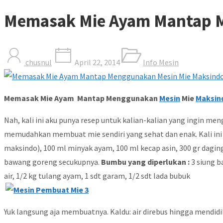
Memasak Mie Ayam Mantap 
chusnul
April 22, 2014
Info Mesin
Memasak Mie Ayam Mantap Menggunakan
Mesin
Mie
Maksin
Nah, kali ini aku punya resep untuk kalian-kalian yang ingin m
memudahkan membuat mie sendiri yang sehat dan enak. Kali in
maksindo), 100 ml minyak ayam, 100 ml kecap asin, 300 gr dagin
bawang goreng secukupnya.
Bumbu yang diperlukan :
3 siung b
air, 1/2 kg tulang ayam, 1 sdt garam, 1/2 sdt lada bubuk
Yuk langsung aja membuatnya. Kaldu: air direbus hingga mendi