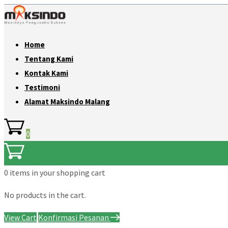
Home
Tentang Kami
Kontak Kami
Testimoni
Alamat Maksindo Malang
0
0 items
in your shopping cart
No products in the cart.
View Cart
Konfirmasi Pesanan