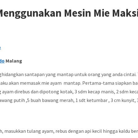
Menggunakan Mesin Mie Maks
do
Malang
enghidangkan santapan yang mantap untuk orang yang anda cintai. 
i aku akan memasak mie ayam mantap. Pertama-tama siapkan baha
g ayam direbus dan dipotong kotak, 3 sdm kecap manis, 2 sdm keca
awang putih ,5 buah bawang merah, 1 sdt ketumbar , 3 cm kunyit, 3 
dih, masukkan tulang ayam, rebus dengan api kecil hingga kaldu