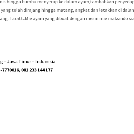
is hingga bumbu menyerap ke dalam ayam,tambahkan penyedap, t
n yang telah dirajang hingga matang, angkat dan letakkan di da
ng. Taratt..Mie ayam yang dibuat dengan mesin mie maksindo siap
g – Jawa Timur – Indonesia
-7770016, 081 233 144 177