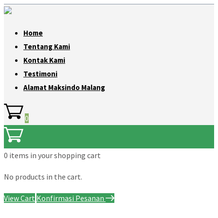
Home
Tentang Kami
Kontak Kami
Testimoni
Alamat Maksindo Malang
0
0 items
in your shopping cart
No products in the cart.
View Cart
Konfirmasi Pesanan