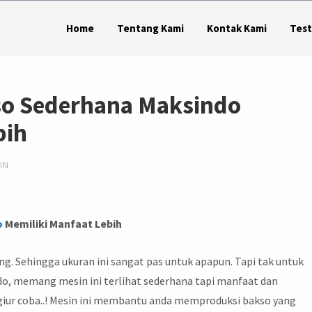
Home
Tentang Kami
Kontak Kami
Test
so Sederhana Maksindo
bih
IN
o
Memiliki Manfaat Lebih
g. Sehingga ukuran ini sangat pas untuk apapun. Tapi tak untuk
o, memang mesin ini terlihat sederhana tapi manfaat dan
rgiur coba..! Mesin ini membantu anda memproduksi bakso yang