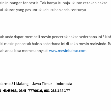
n ini sangat fantastis. Tak hanya itu saja ukuran cetakan bakso
suai ukuran yang pas untuk kebutuhan anda tentunya.
kah anda dapat membeli mesin pencetak bakso sederhana ini ? Na
ki mesin pencetak bakso sederhana ini di toko mesin maksindo. B
mah anda bisa memesannya di
www.mesinbakso.com
udarmo 31 Malang – Jawa Timur – Indonesia
1-4345983, 0341-7770016, 081 233 144 177