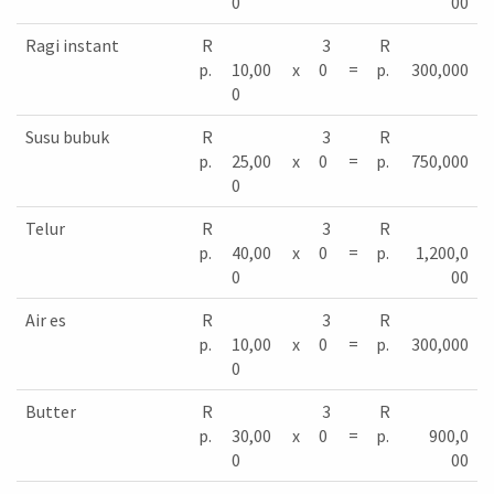
0
00
Ragi instant
R
3
R
p.
10,00
x
0
=
p.
300,000
0
Susu bubuk
R
3
R
p.
25,00
x
0
=
p.
750,000
0
Telur
R
3
R
p.
40,00
x
0
=
p.
1,200,0
0
00
Air es
R
3
R
p.
10,00
x
0
=
p.
300,000
0
Butter
R
3
R
p.
30,00
x
0
=
p.
900,0
0
00