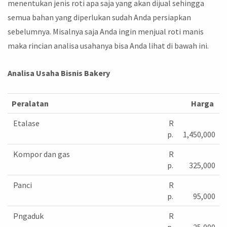
menentukan jenis roti apa saja yang akan dijual sehingga
semua bahan yang diperlukan sudah Anda persiapkan
sebelumnya. Misalnya saja Anda ingin menjual roti manis
maka rincian analisa usahanya bisa Anda lihat di bawah ini.
Analisa Usaha Bisnis Bakery
Peralatan
Harga
Etalase
R
p.
1,450,000
Kompor dan gas
R
p.
325,000
Panci
R
p.
95,000
Pngaduk
R
p.
25,000