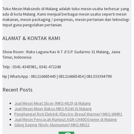
Toko Mesin Maksindo di Malang adalah toko mesin usaha terbesar yang
ada di kota Malang. Kami menjual berbagai mesin usaha seperti mesin
makanan, mesin packaging / pengemas, mesin pertanian dan teknologi
tepat guna pengolahan pertanian.
ALAMAT & KONTAK KAMI
Show Room : Ruko Laguna Kav 6-7 Jl S.P. Sudarmo 31 Malang, Jawa
Timur, Indonesia
Telp : 0341-4345981, 0341-472248
Hp | WhatsApp : 081216665445 | 081216665454 | 081333394799
Recent Posts
Jual Mesin Meat Slicer (MKS-M10) di Malang
Jual Mesin Mixer Bakso MKS-R24A Di Malang
Penghangat Roti Elektrik (Electric Bread Warmer) MKS-WMR1
Jual Mesin Pencacah Rumput AGR-CH400 Engine di Malang
Giling Daging (Body Alumunium) MKS-MH22