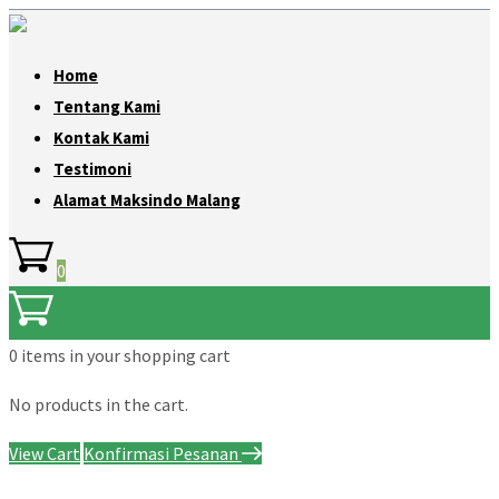
Home
Tentang Kami
Kontak Kami
Testimoni
Alamat Maksindo Malang
0
0 items
in your shopping cart
No products in the cart.
View Cart
Konfirmasi Pesanan